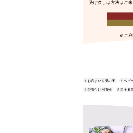
受け渡しは方法はご来
※ご利
お宮まいり男の子
ベビ
帯着付け用着物
男子着