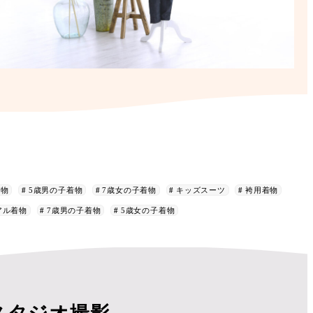
着物
5歳男の子着物
7歳女の子着物
キッズスーツ
袴用着物
アル着物
7歳男の子着物
5歳女の子着物