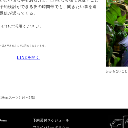
いと不便な事もあるけど、LINEなら後で見返すこと
予約検討ができる夜の時間帯でも、聞きたい事を送
返信が返ってくる。
E、ぜひご活用ください。
一切ありませんのでご安心くださいませ。
LINEを開く
分からないこと
110cmスーツ3 (4～5歳)
aDome
予約受付スケジュール
プライバシーポリシー