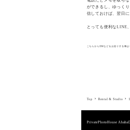
電話だとメモを取らな
ができるし、ゆっくり
信しておけば、翌日に
とっても便利なLIN
こちらからDMなどをお送りする事は
Top
Rental & Studio
PrivatePhotoHouse Ahah