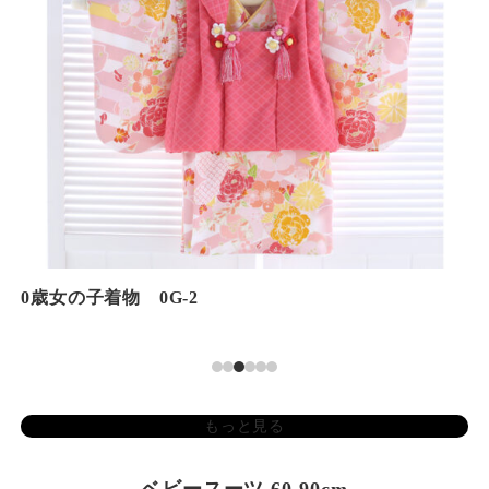
0歳女の子着物 0G-2
0
もっと見る
ベビースーツ 60-90cm