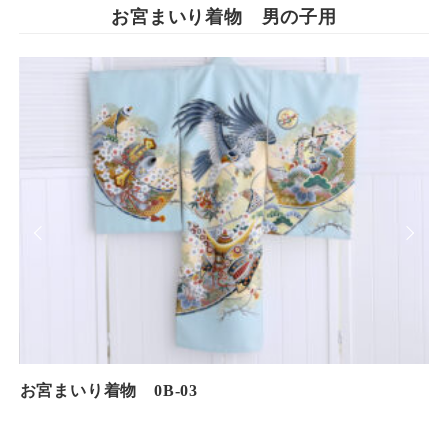
お宮まいり着物 男の子用
お宮まいり着物 0B-03
お