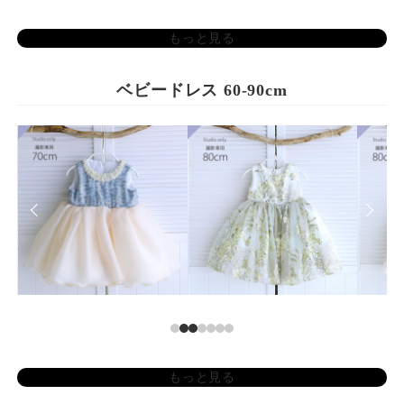
もっと見る
ベビードレス 60-90cm
もっと見る