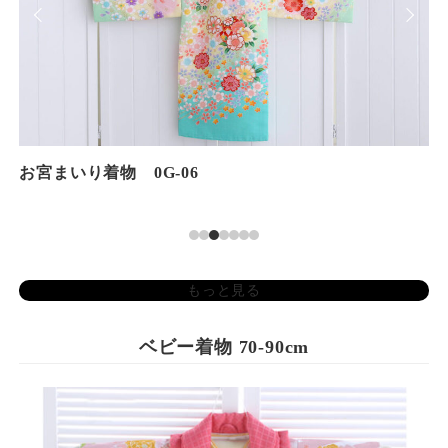
お宮まいり着物 0G-05
もっと見る
ベビー着物 70-90cm