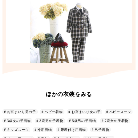
ほかの衣装をみる
お宮まいり男の子
ベビー着物
お宮まいり女の子
ベビースーツ
3歳女の子着物
3歳男の子着物
5歳男の子着物
7歳女の子着物
キッズスーツ
袴用着物
帯着付け用着物
男子着物