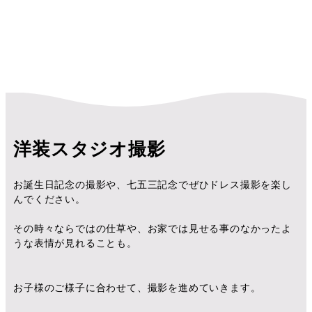
キッズスーツ
袴用着物
帯着付け用着物
男子着物
ジュニアスーツ
振袖
キッズドレス
ジュニアドレス
カジュアル着物
7歳男の子着物
5歳女の子着物
洋装スタジオ撮影
お誕生日記念の撮影や、七五三記念でぜひドレス撮影を楽し
んでください。
その時々ならではの仕草や、お家では見せる事のなかったよ
うな表情が見れることも。
お子様のご様子に合わせて、撮影を進めていきます。