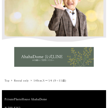
Top
Rental only
140cmスーツ4 (9～11歳)
PrivatePhotoHouse AhahaDome