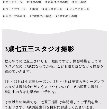
キッズスーツ
袴用着物
帯着付け用着物
男子着物
ジュニアスーツ
振袖
キッズドレス
ジュニアドレス
カジュアル着物
7歳男の子着物
5歳女の子着物
3歳七五三スタジオ撮影
数え年での七五三まいりも一般的ですが、撮影時期としてオ
ススメなのは3歳になってから。こども達と遊びながら撮影を
進めていきます。
9月～12月は七五三シーズン、3月～4月は卒業入学シーズンで
スタジオ撮影枠が早くうまりやすいので、その時期に撮影ご
検討中の方はお早めのご予約を。
それ以外の時期でも、七五三撮影は年間通してご予約を承っ
ております。3歳お誕生日を目安にお越しくださいませ。