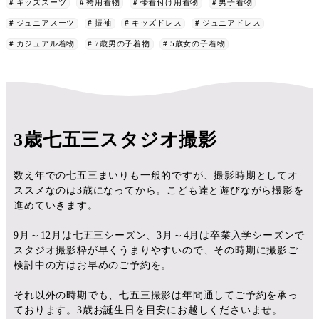
キッズスーツ
袴用着物
帯着付け用着物
男子着物
ジュニアスーツ
振袖
キッズドレス
ジュニアドレス
カジュアル着物
7歳男の子着物
5歳女の子着物
3歳七五三スタジオ撮影
数え年での七五三まいりも一般的ですが、撮影時期としてオ
ススメなのは3歳になってから。こども達と遊びながら撮影を
進めていきます。
9月～12月は七五三シーズン、3月～4月は卒業入学シーズンで
スタジオ撮影枠が早くうまりやすいので、その時期に撮影ご
検討中の方はお早めのご予約を。
それ以外の時期でも、七五三撮影は年間通してご予約を承っ
ております。3歳お誕生日を目安にお越しくださいませ。