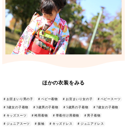
ほかの衣装をみる
お宮まいり男の子
ベビー着物
お宮まいり女の子
ベビースーツ
3歳女の子着物
3歳男の子着物
5歳男の子着物
7歳女の子着物
キッズスーツ
袴用着物
帯着付け用着物
男子着物
ジュニアスーツ
振袖
キッズドレス
ジュニアドレス