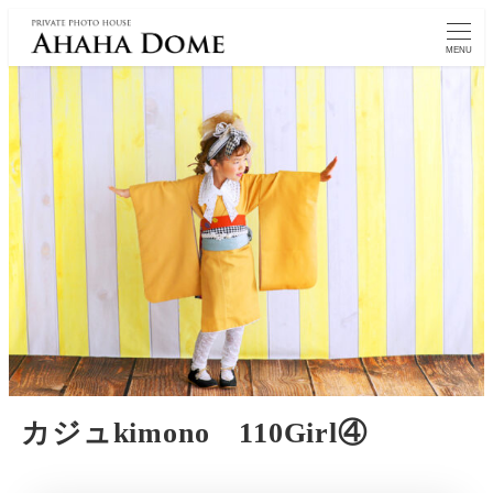
MENU
カジュkimono 110Girl④