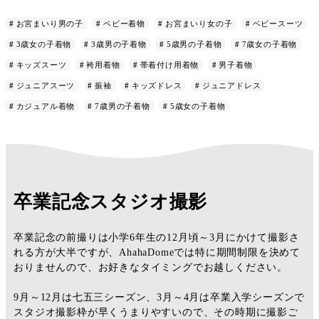
お宮まいり男の子
ベビー着物
お宮まいり女の子
ベビースーツ
3歳女の子着物
3歳男の子着物
5歳男の子着物
7歳女の子着物
キッズスーツ
袴用着物
帯着付け用着物
男子着物
ジュニアスーツ
振袖
キッズドレス
ジュニアドレス
カジュアル着物
7歳男の子着物
5歳女の子着物
卒業記念スタジオ撮影
卒業記念の前撮りは小学6年生の12月頃～3月にかけて撮影さ
れる方が大半ですが、AhahaDomeでは特に期間制限を決めて
おりませんので、お好きなタイミングでお越しください。
9月～12月は七五三シーズン、3月～4月は卒業入学シーズンで
スタジオ撮影枠が早くうまりやすいので、その時期に撮影ご