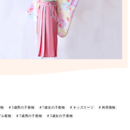
着物
5歳男の子着物
7歳女の子着物
キッズスーツ
袴用着物
アル着物
7歳男の子着物
5歳女の子着物