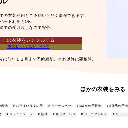
ル
での衣装利用もご予約いただく事ができます。
ベート利用もOK。
送での受け渡しなので安心。
この衣装をレンタルする
衣装レンタルについて
みは前年１２月末で予約締切。それ以降は要相談。
ほかの衣装をみる
ー着物
お宮まいり女の子
ベビースーツ
3歳女の子着物
3歳男の子
物
ジュニアスーツ
振袖
キッズドレス
ジュニアドレス
カジュ