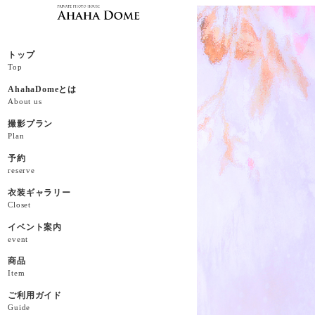
トップ
Top
AhahaDomeとは
About us
撮影プラン
Plan
予約
reserve
衣装ギャラリー
Closet
イベント案内
event
商品
Item
ご利用ガイド
Guide