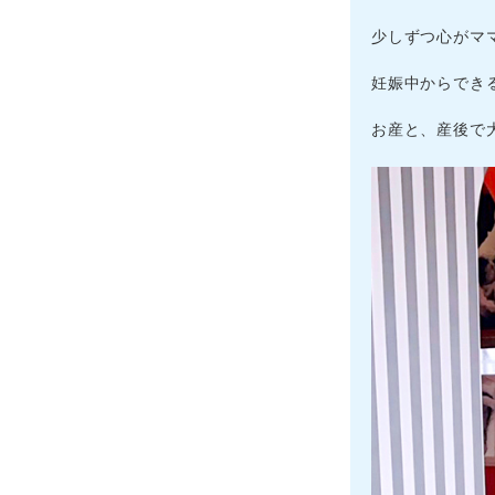
少しずつ心がマ
妊娠中からでき
お産と、産後で