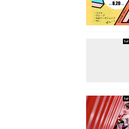
In
In