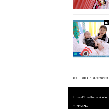
In
Top
Blog
Information
PrivatePhotoHouse Ahah
〒599-8262