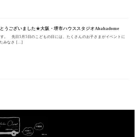
うございました★大阪・堺市ハウススタジオAhahadome
e.tです。 先日5月5日のこどもの日には、たくさんのお子さまがイベントに
みなさ […]