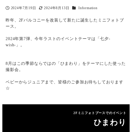
カテゴリー
2024年7月19日
2024年8月13日
Information
投稿日
更新日
昨年、2Fバルコニーを改装して新たに誕生したミニフォトブ
ース。
2024年第7弾、今年ラストのイベントテーマは「七夕-
wish-」。
8月はこの季節ならではの「ひまわり」をテーマにした使った
撮影会。
ベビーからジュニアまで、皆様のご参加お待ちしております
☆
2Fミニフォトブースでのイベント
ひまわり